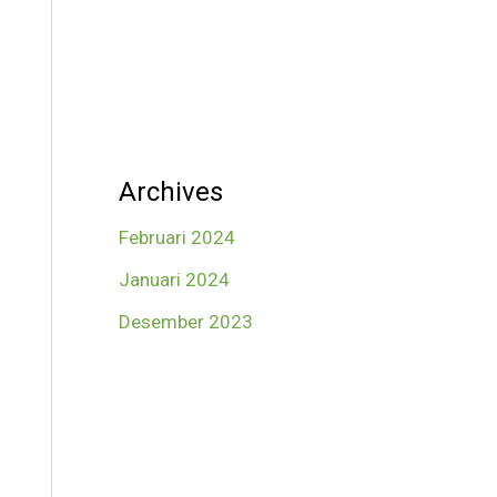
Archives
Februari 2024
Januari 2024
Desember 2023