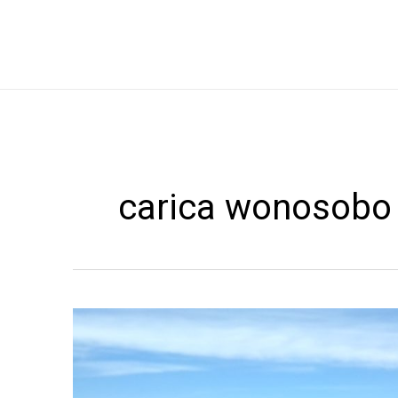
Lewati
Carica ASA
ke
konten
carica wonosobo
Carica
Dieng